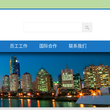
员工工作
国际合作
联系我们