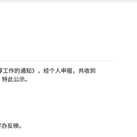
推荐工作的通知》，经个人申报，共收到
。特此公示。
学办反映。