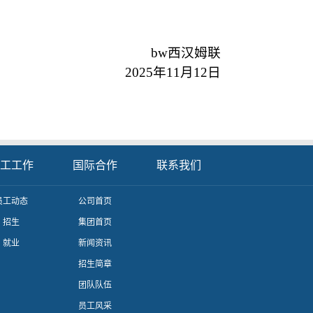
bw西汉姆联
2025年
11
月
1
2
日
工工作
国际合作
联系我们
员工动态
公司首页
招生
集团首页
就业
新闻资讯
招生简章
团队队伍
员工风采