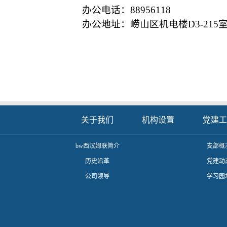
办公电话：88956118
办公地址：崂山区机电楼D3-215
关于我们
机构设置
党建工
​bw西汉姆联简介
支部概
历史沿革
党建动
公司领导
学习园