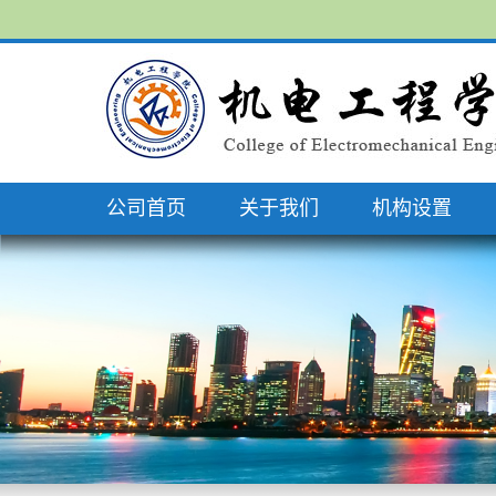
公司首页
关于我们
机构设置