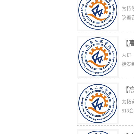
为持
议室
【
为进
捷泰
【
为拓
51