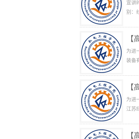
宣讲时
别：
【
为进
装备
【
为进
江苏
【