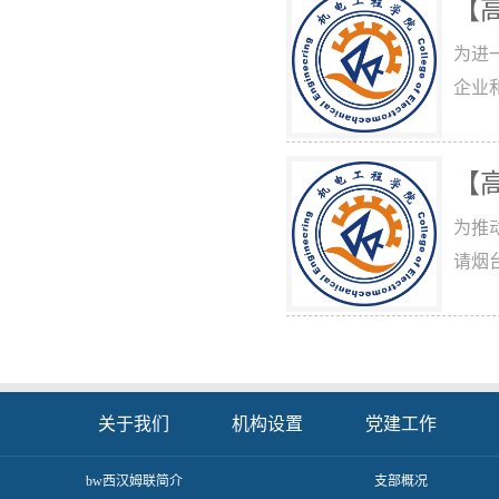
【
为进
企业
【
为推
请烟
关于我们
机构设置
党建工作
​bw西汉姆联简介
支部概况