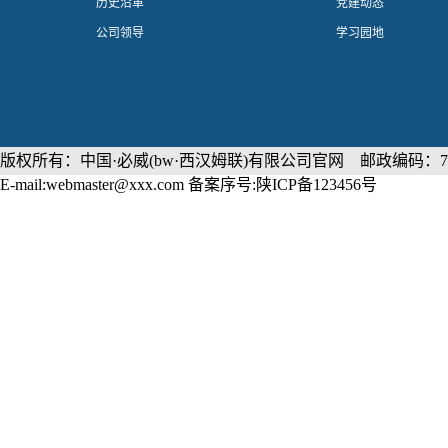
历史沿革
党建动态
公司领导
学习园地
版权所有：中国·必威(bw·西汉姆联)有限公司官网 邮政编码：71
E-mail:webmaster@xxx.com 备案序号:陕ICP备123456号