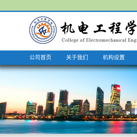
公司首页
关于我们
机构设置