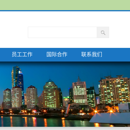
员工工作
国际合作
联系我们