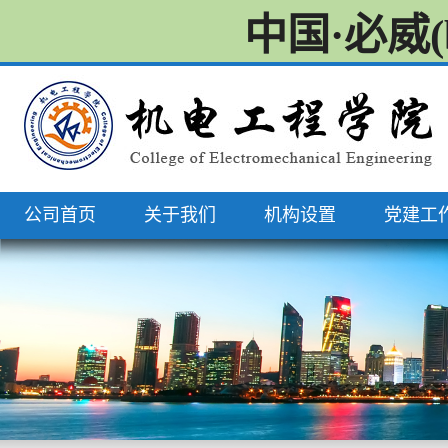
中国·必威
公司首页
关于我们
机构设置
党建工