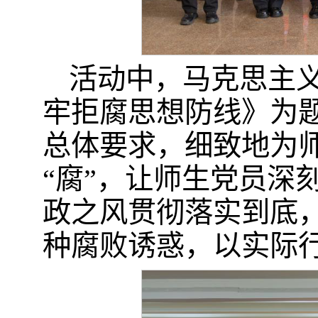
活动中，马克思主
牢拒腐思想防线》为
总体要求，细致地为师
“腐”，让师生党员深
政之风贯彻落实到底
种腐败诱惑，以实际