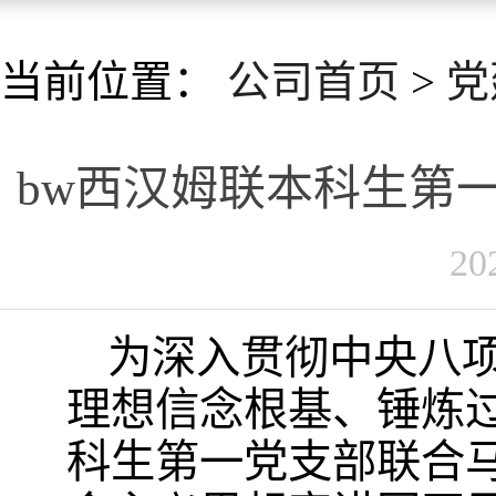
当前位置：
公司首页
>
党
bw西汉姆联本科生第
20
为深入贯彻中央八
理想信念根基、锤炼过
科生第一党支部联合