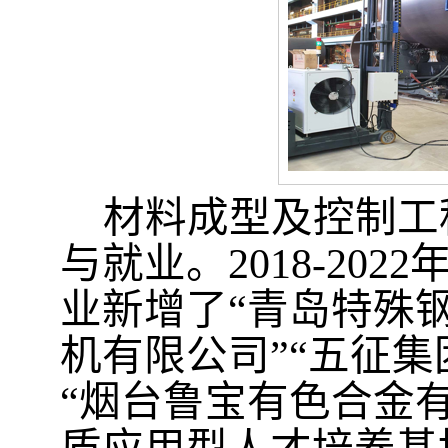
材料成型及控制工
与就业
。
2018-
2022
业
新增
了
“
青岛特殊
机有限公司
”“
五征集
“烟台鲁宝有色
合金