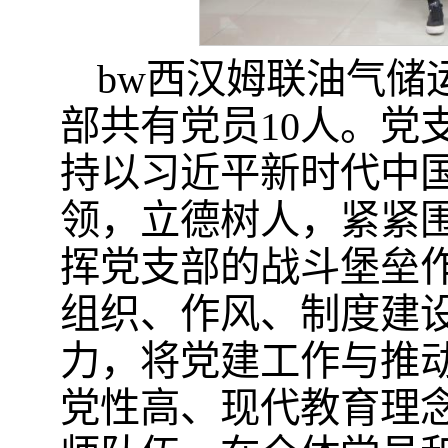
bw西汉姆联油气储
部共有党员10人。党
持以习近平新时代中
领，立德树人，紧紧
挥党支部的战斗堡垒
组织、作风、制度建
力，将党建工作与推
党性高、现代教育理