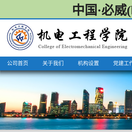
中国·必威
公司首页
关于我们
机构设置
党建工