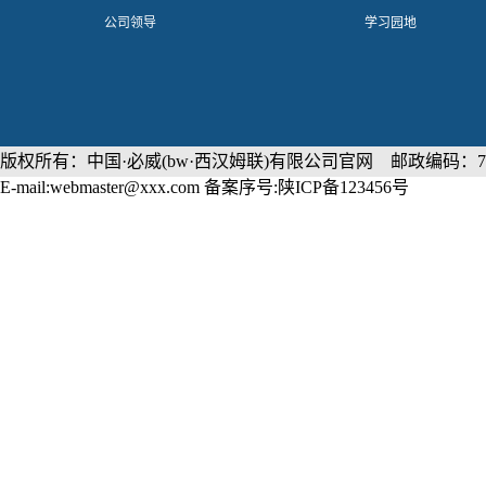
公司领导
学习园地
版权所有：中国·必威(bw·西汉姆联)有限公司官网 邮政编码：71
E-mail:webmaster@xxx.com 备案序号:陕ICP备123456号