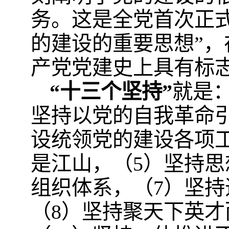
务。这是全党首次正
的建设的重要思想”
产党党建史上具有标
“十三个坚持”
就是
坚持以党的自我革命
设统领党的建设各项
是江山，（5）坚持思
组织体系，（7）坚
（8）坚持聚天下英才