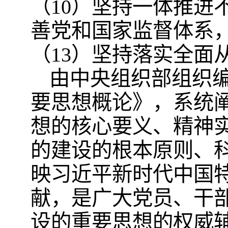
（10）坚持一体推进
善党和国家监督体系，
（13）坚持落实全面
由中央组织部组织
要思想概论》，系统
想的核心要义、精神
的建设的根本原则、
映习近平新时代中国
献，是广大党员、干
设的重要思想的权威