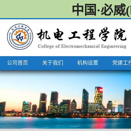
中国·必威
公司首页
关于我们
机构设置
党建工