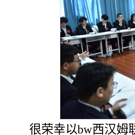
很荣幸以​bw西汉