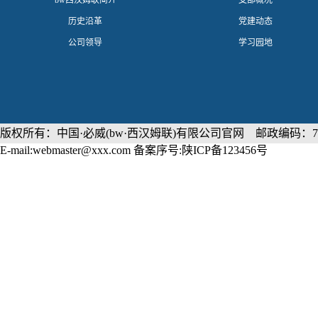
​bw西汉姆联简介
支部概况
历史沿革
党建动态
公司领导
学习园地
版权所有：中国·必威(bw·西汉姆联)有限公司官网 邮政编码：71
E-mail:webmaster@xxx.com 备案序号:陕ICP备123456号