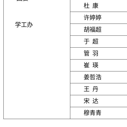
杜 康
许婷婷
学工办
胡福超
于 超
管 羽
崔 瑛
姜哲浩
王 丹
宋 达
穆青青