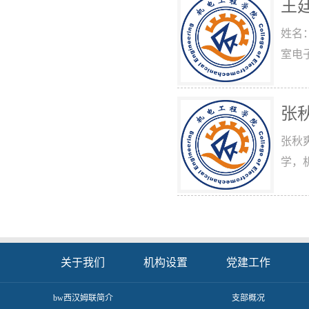
王
姓名
室电子
张
张秋爽
学，机
关于我们
机构设置
党建工作
​bw西汉姆联简介
支部概况