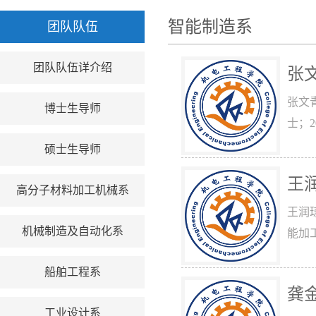
智能制造系
团队队伍
团队队伍详介绍
张
张文青
博士生导师
士；2
硕士生导师
王
高分子材料加工机械系
王润
机械制造及自动化系
能加
船舶工程系
龚
工业设计系