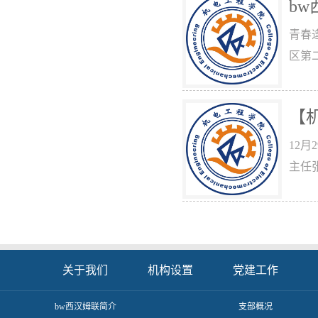
bw
青春
区第
【
12
主任
关于我们
机构设置
党建工作
​bw西汉姆联简介
支部概况