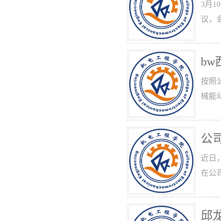
3月
议，
b
按照
械能
公
近日
在公
邱