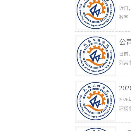
近日
教学
公
日前
列其
2
20
理杨