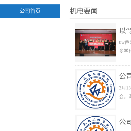
机电要闻
公司首页
以
bw
多学
公
3月
会。
公